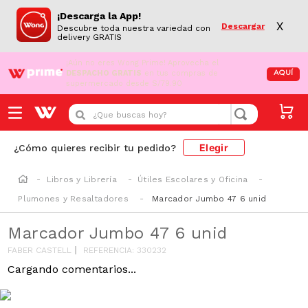
¡Descarga la App!
X
Descargar
Descubre toda nuestra variedad con
delivery GRATIS
¡Aún no eres Wong Prime!
Aprovecha el
DESPACHO GRATIS
en tus compras de
AQUÍ
supermercado desde S/79.90
¿Que buscas hoy?
Elegir
¿Cómo quieres recibir tu pedido?
Libros y Librería
Útiles Escolares y Oficina
Plumones y Resaltadores
Marcador Jumbo 47 6 unid
Marcador Jumbo 47 6 unid
FABER CASTELL
REFERENCIA
:
330232
Cargando comentarios...