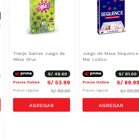
Tranjis Games Juego de
Juego de Mesa Sequence
Mesa Virus
Mar Lúdico
S/
48
.
60
S/
81
.
00
0
S/
53
.
99
S/
89
.
9
Precio Online
Precio Online
S/
59.99
S/
99.9
Precio regular
Precio regular