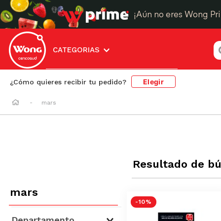
¡Aún no eres Wong Pr
¿
CATEGORIAS
Elegir
¿Cómo quieres recibir tu pedido?
mars
Resultado de b
mars
-
10 %
Departamento