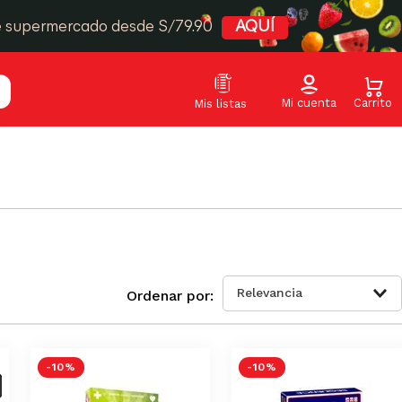
e supermercado desde S/79.90
AQUÍ
Relevancia
S-
-
10 %
-
10 %