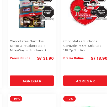
Chocolates Surtidos
Chocolates Surtidos
Minis: 3 Musketeers +
Corazón M&M Snickers
MilkyWay + Snickers +
118.7g Surtido
Twix
S/
31
.
90
S/
18
.
9
Precio Online
Precio Online
9
9
-
10 %
-
10 %