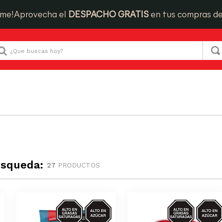
ime!
Aprovecha el
DESPACHO GRATIS
en tus compras d
Que buscas hoy?
úsqueda:
27
PRODUCTOS
AZUCAR/GRASAS-
AZUCAR/GRASA
SAT/GRASAS-
SAT/GRASAS-
TRANS
TRANS