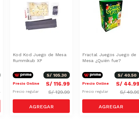
Kod Kod Juego de Mesa
Fractal Juegos Juego de
Rummikub XP
Mesa ¿Quién fue?
S/
105
.
30
S/
40
.
50
4
S/
116
.
99
S/
44
.
9
Precio Online
Precio Online
9
S/
129.99
S/
49.9
Precio regular
Precio regular