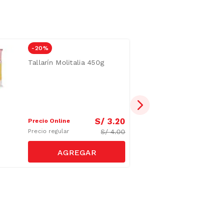
-
20 %
Tallarín Molitalia 450g
S/
3
.
20
Precio Online
S/
4.00
Precio regular