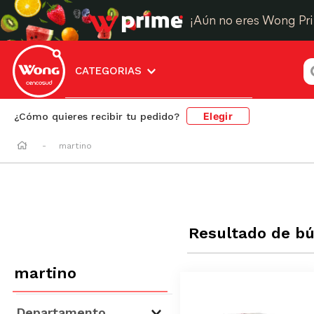
¡Aún no eres Wong Pr
¿
CATEGORIAS
Elegir
¿Cómo quieres recibir tu pedido?
martino
Resultado de b
martino
Departamento