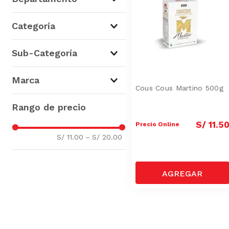
Abarrotes
(
2
)
Categoría
Fideos, Pastas y Salsas
(
2
)
Sub-Categoría
Sémolas y Polenta
(
2
)
Marca
Cous Cous Martino 500g
Martino
(
2
)
S/
11
.
5
Precio Online
S/ 11.00
–
S/ 20.00