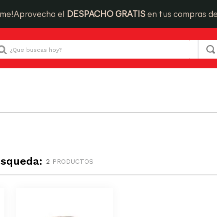
ime!
Aprovecha el
DESPACHO GRATIS
en tus compras d
Que buscas hoy?
úsqueda:
2
PRODUCTOS