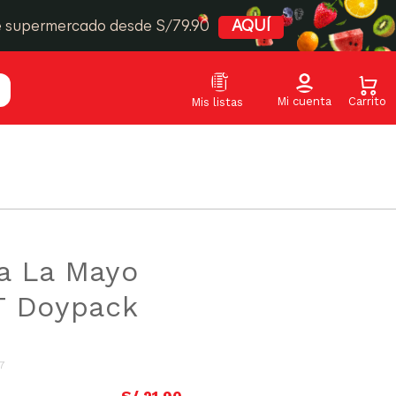
e supermercado desde S/79.90
AQUÍ
a La Mayo
T Doypack
7