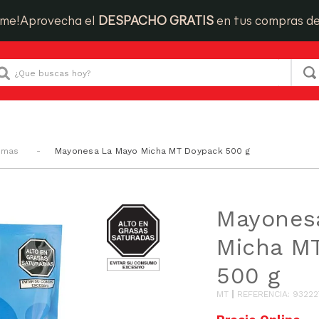
ime!
Aprovecha el
DESPACHO GRATIS
en tus compras d
Que buscas hoy?
emas
Mayonesa La Mayo Micha MT Doypack 500 g
GRASAS-
Mayones
SAT
Micha M
500 g
MT
REFERENCIA
:
93222