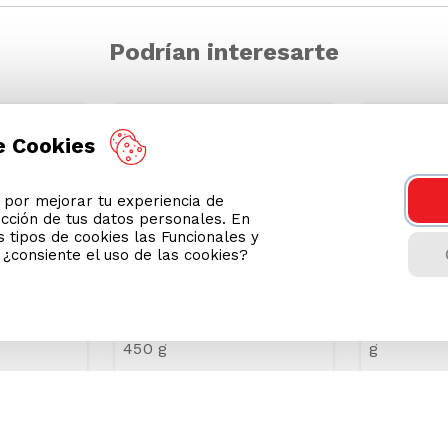
Podrían interesarte
GRASAS-
SODIO/GRASAS-
e Cookies
SAT
SAT
or mejorar tu experiencia de
ección de tus datos personales. En
 tipos de cookies las Funcionales y
n ¿consiente el uso de las cookies?
a MT La
Chimichurri Wong Pote
Ají Criol
450 g
g
S/
9
.
80
S/
16
.
50
Precio Online
Precio Onli