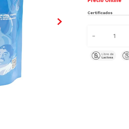
Certificados
－