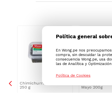
ODIO
SODIO/GRASAS-
Política general sobr
SAT
En Wong.pe nos preocupamos p
compra, sin descuidar la prot
consecuencia Wong.pe, usa dos
las de Analítica y Optimizació
Política de Cookies
 &
Chimichurri Wong Pote
Mayonesa Mich
250 g
Mayo 200g
6
.
50
S/
9
.
50
Precio Online
Precio Online