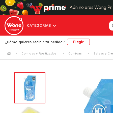
¡Aún no eres Wong Pr
¿
CATEGORIAS
Elegir
¿Cómo quieres recibir tu pedido?
Comidas y Rostizados
Comidas
Salsas y Cr