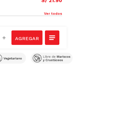
S/
21
.
90
Ver todos
＋