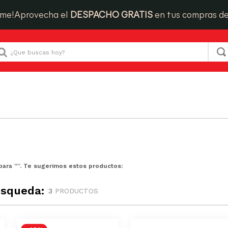
ime!
Aprovecha el
DESPACHO GRATIS
en tus compras d
Que buscas hoy?
para “
”. Te sugerimos estos productos:
úsqueda:
3
PRODUCTOS