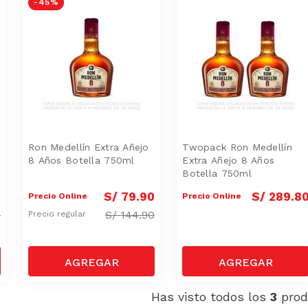
-
45 %
Ron Medellín Extra Añejo
Twopack Ron Medellín
8 Años Botella 750ml
Extra Añejo 8 Años
Botella 750ml
0
S/
79
.
90
S/
289
.
8
Precio Online
Precio Online
0
S/
144.90
Precio regular
Has visto todos los
3
prod