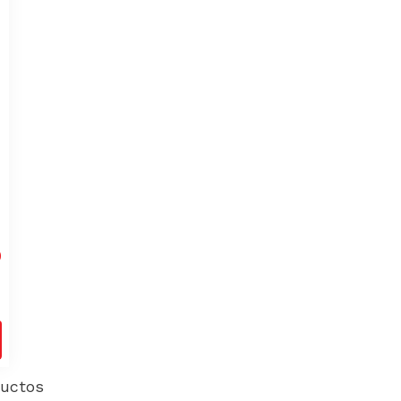
0
uctos