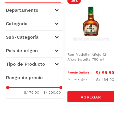
-
39 %
Departamento
Cervezas, Vinos y Licores
(
3
)
Categoría
Licores
(
3
)
Sub-Categoría
Ron
(
3
)
País de origen
Ron Medellín Añejo 12
Años Botella 750 ml
Colombia
(
1
)
Tipo de Producto
S/
99
.
9
Precio Online
Ron
(
2
)
S/
164.9
Precio regular
S/ 79.00
–
S/ 290.00