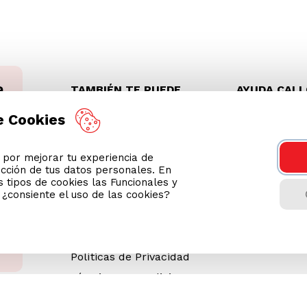
TAMBIÉN TE PUEDE
AYUDA CAL
INTERESAR
(01) 613 
e Cookies
Wong Prime
Gestión de residuos de
or mejorar tu experiencia de
apartados eléctricos y
ección de tus datos personales. En
electrónicos (RAEE)
 tipos de cookies las Funcionales y
Ventas Corporativas
n ¿consiente el uso de las cookies?
Memoria Cencosud
Revisa tu boleta
Políticas de Privacidad
Términos y Condiciones
Legales