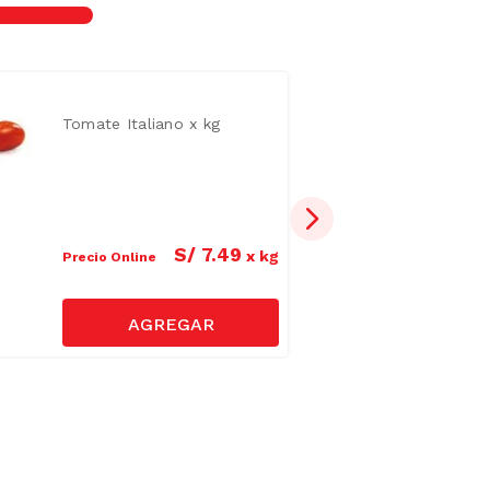
Tomate Italiano x kg
S/
7
.
49
x
kg
Precio Online