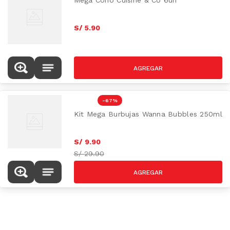
Mega Cono Cuisine & Co 6un
S/
5
.
90
-
67 %
Kit Mega Burbujas Wanna Bubbles 250ml
S/
9
.
90
S/
29.90