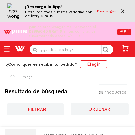
¡Descarga la App!
X
Descargar
Descubre toda nuestra variedad con
delivery GRATIS
¡Aún no eres Wong Prime!
Aprovecha el
DESPACHO GRATIS
en tus compras de
AQUÍ
supermercado desde S/79.90
¿Que buscas hoy?
Elegir
¿Cómo quieres recibir tu pedido?
mega
Resultado de búsqueda
38
PRODUCTOS
AZUCAR
FILTRAR