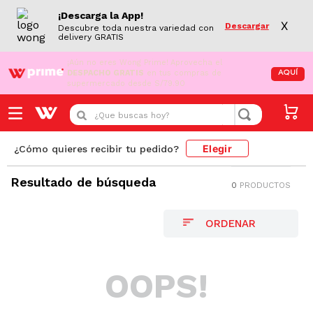
¡Descarga la App!
X
Descargar
Descubre toda nuestra variedad con
delivery GRATIS
¡Aún no eres Wong Prime!
Aprovecha el
DESPACHO GRATIS
en tus compras de
AQUÍ
supermercado desde S/79.90
¿Que buscas hoy?
Elegir
¿Cómo quieres recibir tu pedido?
Resultado de búsqueda
0
PRODUCTOS
OOPS!