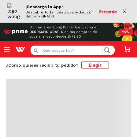
¡Descarga la App!
X
Descargar
Descubre toda nuestra variedad con
delivery GRATIS
¡Aún no eres Wong Prime!
Aprovecha el
DESPACHO GRATIS
en tus compras de
AQUÍ
supermercado desde S/79.90
Cargando comentarios...
¿Que buscas hoy?
Elegir
¿Cómo quieres recibir tu pedido?