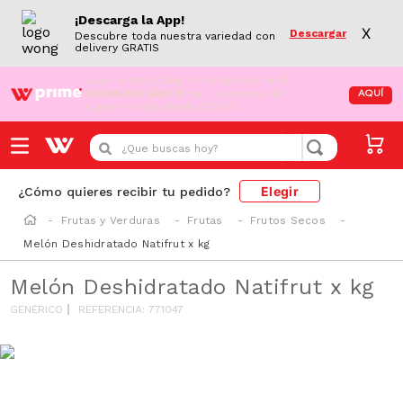
¡Descarga la App!
X
Descargar
Descubre toda nuestra variedad con
delivery GRATIS
¡Aún no eres Wong Prime!
Aprovecha el
DESPACHO GRATIS
en tus compras de
AQUÍ
supermercado desde S/79.90
¿Que buscas hoy?
Elegir
¿Cómo quieres recibir tu pedido?
Frutas y Verduras
Frutas
Frutos Secos
Melón Deshidratado Natifrut x kg
Melón Deshidratado Natifrut x kg
GENÉRICO
REFERENCIA
:
771047