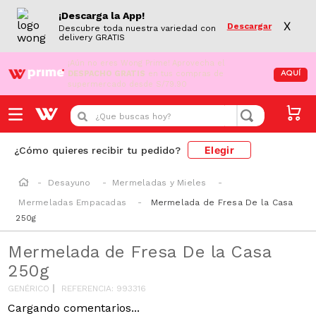
¡Descarga la App!
X
Descargar
Descubre toda nuestra variedad con
delivery GRATIS
¡Aún no eres Wong Prime!
Aprovecha el
DESPACHO GRATIS
en tus compras de
AQUÍ
supermercado desde S/79.90
¿Que buscas hoy?
Elegir
¿Cómo quieres recibir tu pedido?
Desayuno
Mermeladas y Mieles
Mermeladas Empacadas
Mermelada de Fresa De la Casa
250g
Mermelada de Fresa De la Casa
250g
GENÉRICO
REFERENCIA
:
993316
Cargando comentarios...