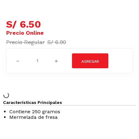
S/
6
.
50
S/
6
.
90
－
＋
Características Principales
Contiene 250 gramos
Mermelada de fresa