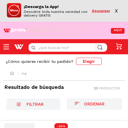
¡Descarga la App!
X
Descargar
Descubre toda nuestra variedad con
delivery GRATIS
¡Aún no eres Wong Prime!
Aprovecha el
DESPACHO GRATIS
en tus compras de
AQUÍ
supermercado desde S/79.90
¿Que buscas hoy?
Elegir
¿Cómo quieres recibir tu pedido?
mg
Resultado de búsqueda
20
PRODUCTOS
FILTRAR
-
20 %