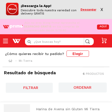
¡Descarga la App!
X
Descargar
Descubre toda nuestra variedad con
delivery GRATIS
¡Aún no eres Wong Prime!
Aprovecha el
DESPACHO GRATIS
en tus compras de
AQUÍ
supermercado desde S/79.90
¿Que buscas hoy?
Elegir
¿Cómo quieres recibir tu pedido?
Mi Tierra
Resultado de búsqueda
6
PRODUCTOS
FILTRAR
Harina de Avena sin Gluten Mi Tierra