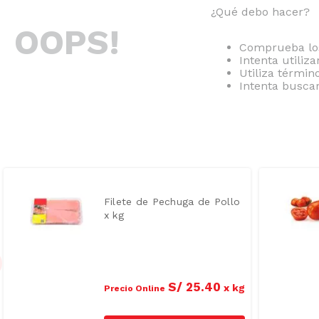
¿Qué debo hacer?
OOPS!
Comprueba los
Intenta utiliz
Utiliza térmi
Intenta busca
Filete de Pechuga de Pollo
x kg
S/
25
.
40
x
kg
Precio Online