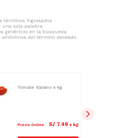
 términos ingresados
ar una sola palabra
nos genéricos en la búsqueda
r sinónimos del término deseado
Tomate Italiano x kg
S/
7
.
49
x
kg
Precio Online