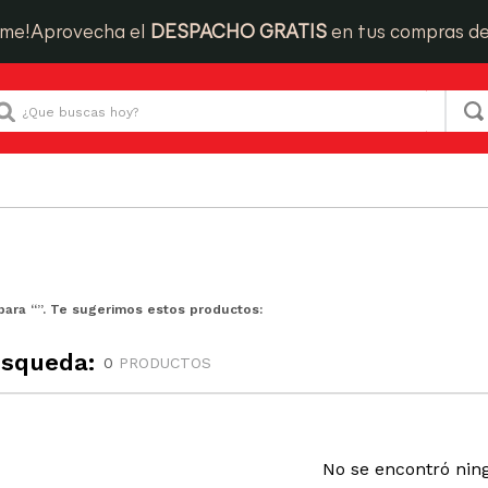
ime!
Aprovecha el
DESPACHO GRATIS
en tus compras d
Que buscas hoy?
para “
”. Te sugerimos estos productos:
úsqueda:
0
PRODUCTOS
No se encontró nin