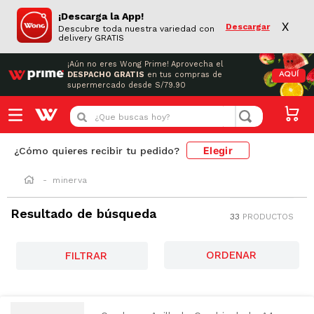
¡Descarga la App!
X
Descargar
Descubre toda nuestra variedad con
delivery GRATIS
¡Aún no eres Wong Prime!
Aprovecha el
DESPACHO GRATIS
en tus compras de
AQUÍ
supermercado desde S/79.90
¿Que buscas hoy?
Elegir
¿Cómo quieres recibir tu pedido?
minerva
Resultado de búsqueda
33
PRODUCTOS
FILTRAR