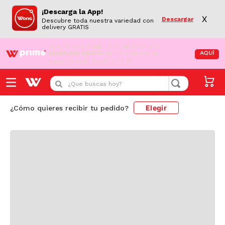
¡Descarga la App!
X
Descargar
Descubre toda nuestra variedad con
delivery GRATIS
¡Aún no eres Wong Prime!
Aprovecha el
DESPACHO GRATIS
en tus compras de
AQUÍ
supermercado desde S/79.90
Cargando comentarios...
¿Que buscas hoy?
Elegir
¿Cómo quieres recibir tu pedido?