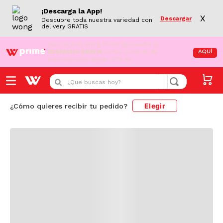
¡Descarga la App!
X
Descargar
Descubre toda nuestra variedad con
delivery GRATIS
¡Aún no eres Wong Prime!
Aprovecha el
DESPACHO GRATIS
en tus compras de
AQUÍ
supermercado desde S/79.90
Cargando comentarios...
¿Que buscas hoy?
Elegir
¿Cómo quieres recibir tu pedido?