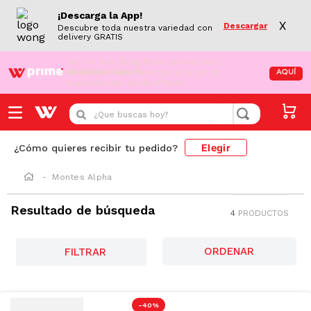
¡Descarga la App!
X
Descargar
Descubre toda nuestra variedad con
delivery GRATIS
¡Aún no eres Wong Prime!
Aprovecha el
DESPACHO GRATIS
en tus compras de
AQUÍ
supermercado desde S/79.90
¿Que buscas hoy?
Elegir
¿Cómo quieres recibir tu pedido?
Montes Alpha
Resultado de búsqueda
4
PRODUCTOS
FILTRAR
-
40 %