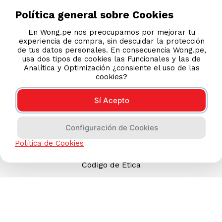
Política general sobre Cookies
En Wong.pe nos preocupamos por mejorar tu
experiencia de compra, sin descuidar la protección
TAMBIÉN TE PUEDE INTERESAR
de tus datos personales. En consecuencia Wong.pe,
usa dos tipos de cookies las Funcionales y las de
Nuestras Tiendas
Analítica y Optimización ¿consiente el uso de las
Consultas y Sugerencias
cookies?
Teléfonos
Sí Acepto
Revisa tu boleta
Políticas de Privacidad
Configuración de Cookies
Términos y Condiciones
Política de Cookies
Legales
Código de Ética
AYUDA CALLCENTER
(511) 613-8888