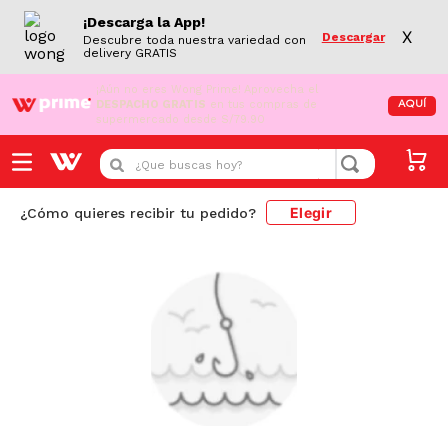
¡Descarga la App!
X
Descargar
Descubre toda nuestra variedad con
delivery GRATIS
¡Aún no eres Wong Prime!
Aprovecha el
DESPACHO GRATIS
en tus compras de
AQUÍ
supermercado desde S/79.90
¿Que buscas hoy?
Elegir
¿Cómo quieres recibir tu pedido?