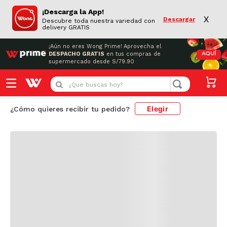
¡Descarga la App!
X
Descargar
Descubre toda nuestra variedad con
delivery GRATIS
¡Aún no eres Wong Prime!
Aprovecha el
DESPACHO GRATIS
en tus compras de
AQUÍ
supermercado desde S/79.90
Cargando comentarios...
¿Que buscas hoy?
Elegir
¿Cómo quieres recibir tu pedido?