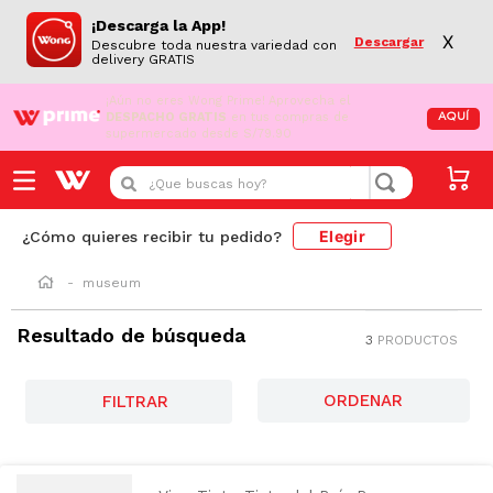
¡Descarga la App!
X
Descargar
Descubre toda nuestra variedad con
delivery GRATIS
¡Aún no eres Wong Prime!
Aprovecha el
DESPACHO GRATIS
en tus compras de
AQUÍ
supermercado desde S/79.90
¿Que buscas hoy?
Elegir
¿Cómo quieres recibir tu pedido?
museum
Resultado de búsqueda
3
PRODUCTOS
FILTRAR