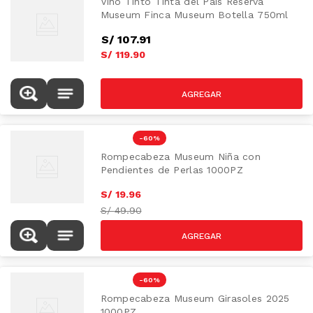
Vino Tinto Tinta del País Reserva
Museum Finca Museum Botella 750ml
S/
107
.
91
S/
119
.
90
-
60 %
Rompecabeza Museum Niña con
Pendientes de Perlas 1000PZ
S/
19
.
96
S/
49.90
-
60 %
Rompecabeza Museum Girasoles 2025
1000PZ