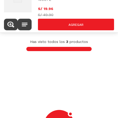
S/
19
.
96
S/
49.90
Has visto todos los
3
productos