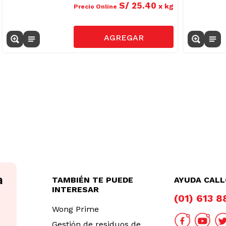
S/
25
.
40
x
kg
Precio Online
TAMBIÉN TE PUEDE
AYUDA CAL
INTERESAR
(01) 613 
Wong Prime
Gestión de residuos de