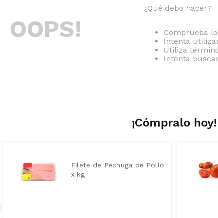
¿Qué debo hacer?
OOPS!
Comprueba los
Intenta utiliz
Utiliza térmi
Intenta busca
¡Cómpralo hoy!
Filete de Pechuga de Pollo
x kg