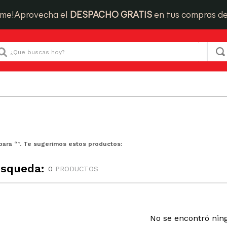
ime!
Aprovecha el
DESPACHO GRATIS
en tus compras d
Que buscas hoy?
para “
”. Te sugerimos estos productos:
úsqueda:
0
PRODUCTOS
No se encontró nin