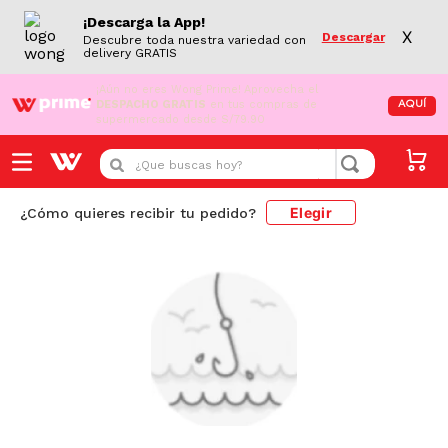
¡Descarga la App!
X
Descargar
Descubre toda nuestra variedad con
delivery GRATIS
¡Aún no eres Wong Prime!
Aprovecha el
DESPACHO GRATIS
en tus compras de
AQUÍ
supermercado desde S/79.90
¿Que buscas hoy?
Elegir
¿Cómo quieres recibir tu pedido?