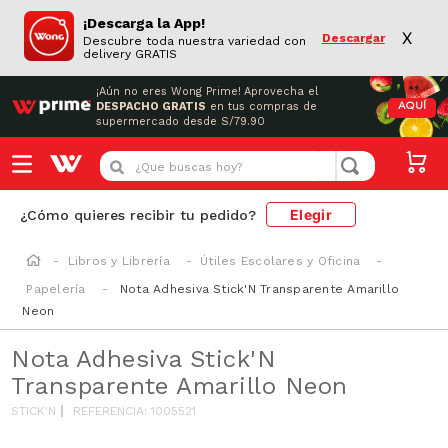
¡Descarga la App!
X
Descargar
Descubre toda nuestra variedad con
delivery GRATIS
¡Aún no eres Wong Prime!
Aprovecha el
DESPACHO GRATIS
en tus compras de
AQUÍ
supermercado desde S/79.90
¿Que buscas hoy?
Elegir
¿Cómo quieres recibir tu pedido?
Libros y Librería
Útiles Escolares y Oficina
Papelería
Nota Adhesiva Stick'N Transparente Amarillo
Neon
Nota Adhesiva Stick'N
Transparente Amarillo Neon
STICK'N
REFERENCIA
:
1005521