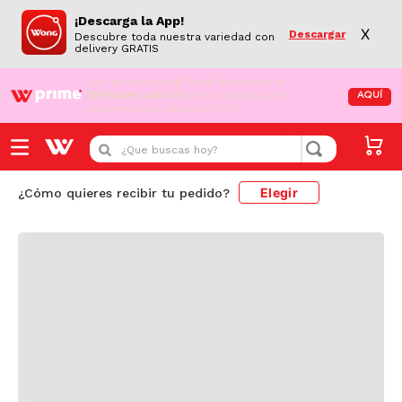
¡Descarga la App!
X
Descargar
Descubre toda nuestra variedad con
delivery GRATIS
¡Aún no eres Wong Prime!
Aprovecha el
DESPACHO GRATIS
en tus compras de
AQUÍ
supermercado desde S/79.90
Cargando comentarios...
¿Que buscas hoy?
Elegir
¿Cómo quieres recibir tu pedido?