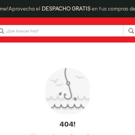
ime!
Aprovecha el
DESPACHO GRATIS
en tus compras d
Que buscas hoy?
404!