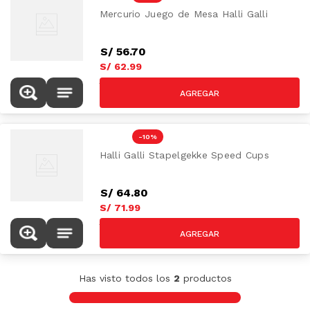
Mercurio Juego de Mesa Halli Galli
S/
56
.
70
S/
62
.
99
S/
69.99
-
10 %
Halli Galli Stapelgekke Speed Cups
S/
64
.
80
S/
71
.
99
S/
79.99
Has visto todos los
2
productos