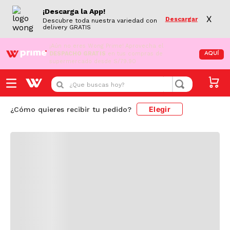
¡Descarga la App!
X
Descargar
Descubre toda nuestra variedad con
delivery GRATIS
¡Aún no eres Wong Prime!
Aprovecha el
DESPACHO GRATIS
en tus compras de
AQUÍ
supermercado desde S/79.90
Cargando comentarios...
¿Que buscas hoy?
Elegir
¿Cómo quieres recibir tu pedido?