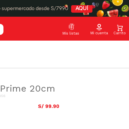
e supermercado desde S/79.90
AQUÍ
o Prime 20cm
856
S/
99
.
90