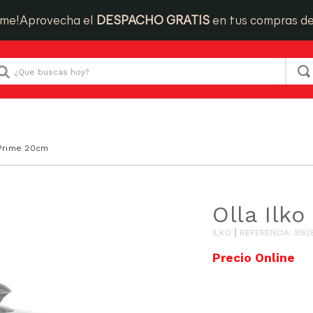
ime!
Aprovecha el
DESPACHO GRATIS
en tus compras d
Que buscas hoy?
 Prime 20cm
Olla Ilk
ILKO
REFERENCIA
:
993