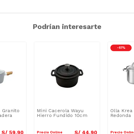
Podrían interesarte
-
61 %
 Granito
Mini Cacerola Wayu
Olla Krea
adera
Hierro Fundido 10cm
Redonda
S/
59
.
90
S/
44
.
90
Precio Online
Precio Onli