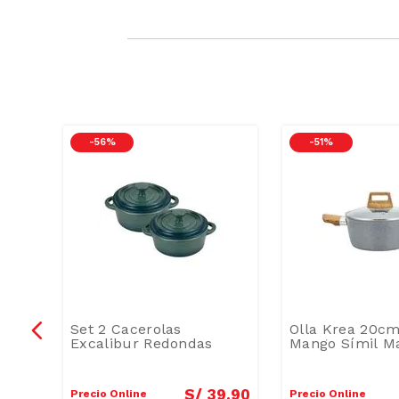
-
56 %
-
51 %
para
Set 2 Cacerolas
Olla Krea 20cm
Excalibur Redondas
Mango Símil M
9
.
00
S/
39
.
90
Precio Online
Precio Online