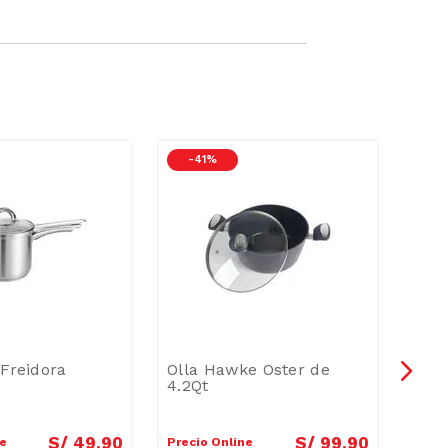
-
41 %
-
5
 Freidora
Olla Hawke Oster de
Jueg
4.2Qt
Acer
S/
49
.
90
S/
99
.
90
ne
Precio Online
Preci