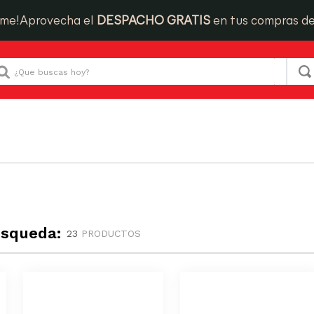
ime!
Aprovecha el
DESPACHO GRATIS
en tus compras d
Que buscas hoy?
úsqueda:
23
PRODUCTOS