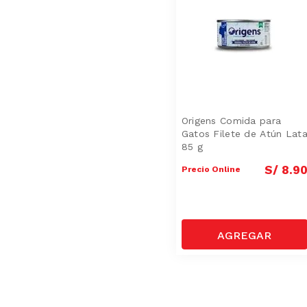
Alimento Seco
(
1
)
Camas Funcionales
(
1
)
Pelotas de Fútbol
(
1
)
Origens Comida para
Gatos Filete de Atún Lat
85 g
S/
8
.
9
Precio Online