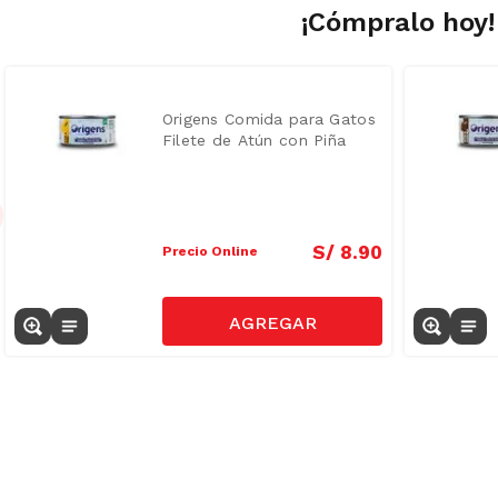
¡Cómpralo hoy!
Origens Comida para Gatos
Filete de Atún con Piña
Lata 85 g
S/
8
.
90
Precio Online