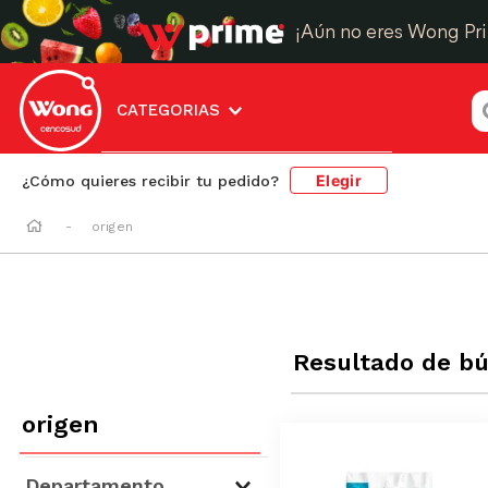
¡Aún no eres Wong Pr
¿
CATEGORIAS
Elegir
¿Cómo quieres recibir tu pedido?
origen
Resultado de b
origen
Departamento