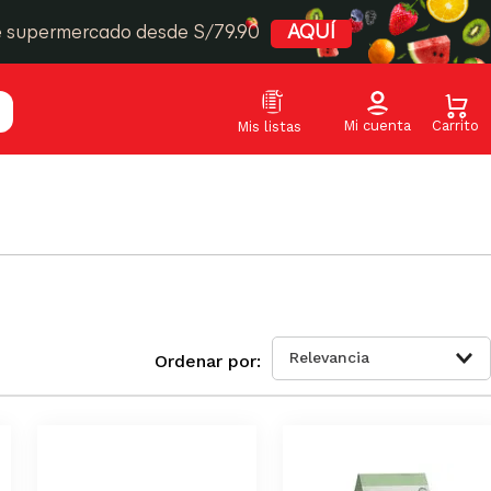
e supermercado desde S/79.90
AQUÍ
Relevancia