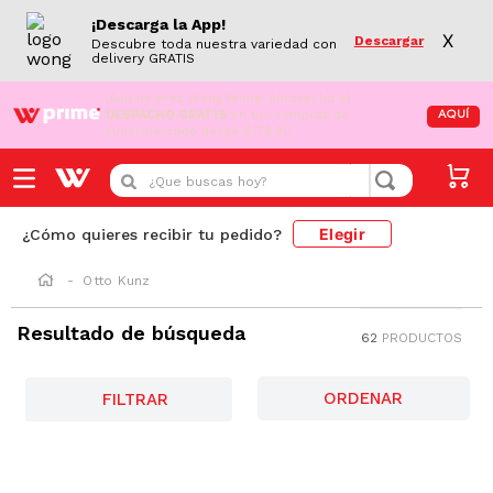
¡Descarga la App!
X
Descargar
Descubre toda nuestra variedad con
delivery GRATIS
¡Aún no eres Wong Prime!
Aprovecha el
DESPACHO GRATIS
en tus compras de
AQUÍ
supermercado desde S/79.90
¿Que buscas hoy?
Elegir
¿Cómo quieres recibir tu pedido?
Otto Kunz
Resultado de búsqueda
62
PRODUCTOS
SODIO
FILTRAR
-
18 %