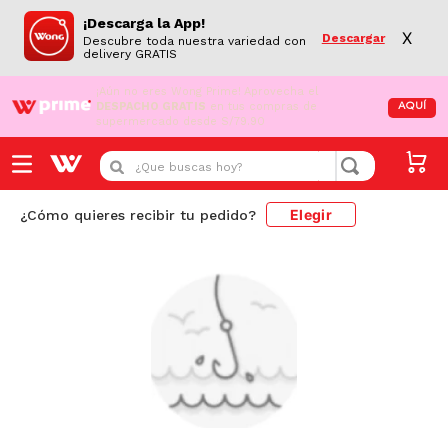
¡Descarga la App!
X
Descargar
Descubre toda nuestra variedad con
delivery GRATIS
¡Aún no eres Wong Prime!
Aprovecha el
DESPACHO GRATIS
en tus compras de
AQUÍ
supermercado desde S/79.90
¿Que buscas hoy?
Elegir
¿Cómo quieres recibir tu pedido?