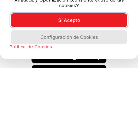
(511) 613-8888
cookies?
Sí Acepto
DESCARGA NUESTRA APP
Configuración de Cookies
Política de Cookies