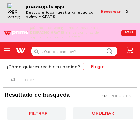
¡Descarga la App!
X
Descargar
Descubre toda nuestra variedad con
delivery GRATIS
¡Aún no eres Wong Prime!
Aprovecha el
DESPACHO GRATIS
en tus compras de
AQUÍ
supermercado desde S/79.90
¿Que buscas hoy?
Elegir
¿Cómo quieres recibir tu pedido?
pacari
Resultado de búsqueda
113
PRODUCTOS
AZUCAR/GRASAS-
SAT
FILTRAR