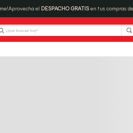
ime!
Aprovecha el
DESPACHO GRATIS
en tus compras d
Que buscas hoy?
úsqueda:
36
PRODUCTOS
Has visto todos los
36
pro