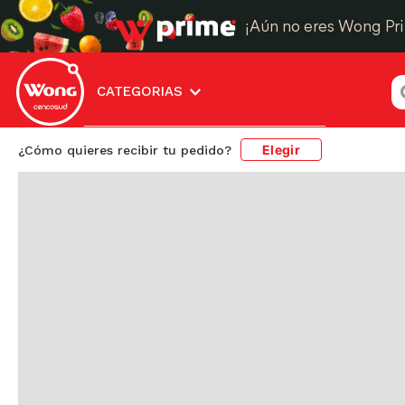
¡Aún no eres Wong Pr
¿
CATEGORIAS
Elegir
¿Cómo quieres recibir tu pedido?
pack-5-figuras-mickey-mouse-1026196
Resultado de b
pack-5-figuras-
mickey-mouse-
1026196