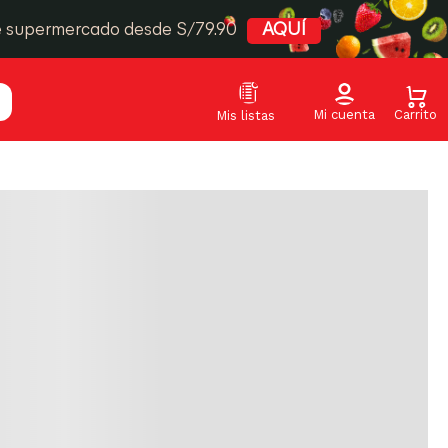
e supermercado desde S/79.90
AQUÍ
Relevancia
ductos