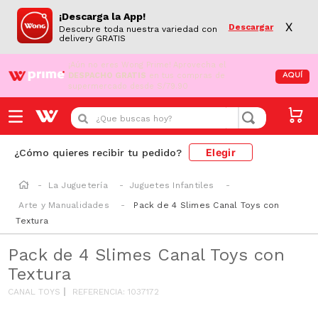
¡Descarga la App!
X
Descargar
Descubre toda nuestra variedad con
delivery GRATIS
¡Aún no eres Wong Prime!
Aprovecha el
DESPACHO GRATIS
en tus compras de
AQUÍ
supermercado desde S/79.90
¿Que buscas hoy?
Elegir
¿Cómo quieres recibir tu pedido?
La Juguetería
Juguetes Infantiles
Arte y Manualidades
Pack de 4 Slimes Canal Toys con
Textura
Pack de 4 Slimes Canal Toys con
Textura
CANAL TOYS
REFERENCIA
:
1037172