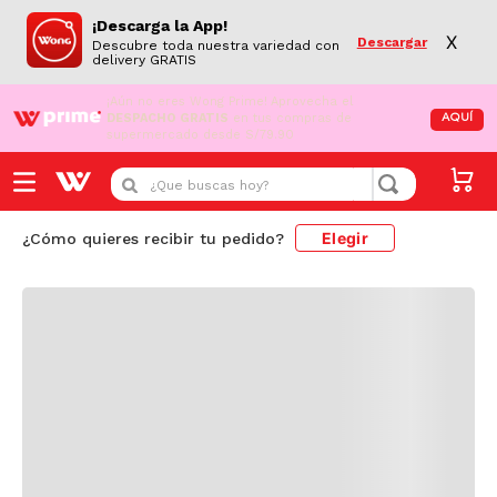
¡Descarga la App!
X
Descargar
Descubre toda nuestra variedad con
delivery GRATIS
¡Aún no eres Wong Prime!
Aprovecha el
DESPACHO GRATIS
en tus compras de
AQUÍ
supermercado desde S/79.90
Cargando comentarios...
¿Que buscas hoy?
Elegir
¿Cómo quieres recibir tu pedido?