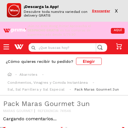
¡Descarga la App!
X
Descargar
Descubre toda nuestra variedad con
delivery GRATIS
¡Aún no eres Wong Prime!
Aprovecha el
DESPACHO GRATIS
en tus compras de
AQUÍ
supermercado desde S/79.90
¿Que buscas hoy?
Elegir
¿Cómo quieres recibir tu pedido?
Abarrotes
Condimentos, Vinagres y Comida Instantánea
Sal, Sal Parrillera y Sal Especial
Pack Maras Gourmet 3un
Pack Maras Gourmet 3un
MARAS GOURMET
REFERENCIA
:
741546
Cargando comentarios...