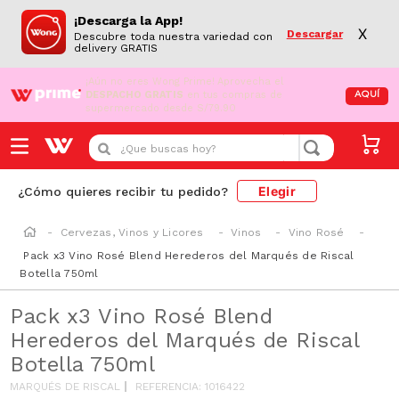
¡Descarga la App!
X
Descargar
Descubre toda nuestra variedad con
delivery GRATIS
¡Aún no eres Wong Prime!
Aprovecha el
DESPACHO GRATIS
en tus compras de
AQUÍ
supermercado desde S/79.90
¿Que buscas hoy?
Elegir
¿Cómo quieres recibir tu pedido?
Cervezas, Vinos y Licores
Vinos
Vino Rosé
Pack x3 Vino Rosé Blend Herederos del Marqués de Riscal
Botella 750ml
Pack x3 Vino Rosé Blend
Herederos del Marqués de Riscal
Botella 750ml
MARQUÉS DE RISCAL
REFERENCIA
:
1016422