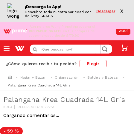
¡Descarga la App!
X
Descargar
Descubre toda nuestra variedad con
delivery GRATIS
¡Aún no eres Wong Prime!
Aprovecha el
DESPACHO GRATIS
en tus compras de
AQUÍ
supermercado desde S/79.90
¿Que buscas hoy?
Elegir
¿Cómo quieres recibir tu pedido?
Hogar y Bazar
Organización
Baldes y Bateas
Palangana Krea Cuadrada 14L Gris
Palangana Krea Cuadrada 14L Gris
KREA
REFERENCIA
:
1022751
Cargando comentarios...
-
59 %