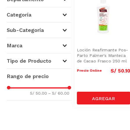
Higiene, Salud y Belleza
(
1
)
Categoría
Cuidado Facial y Corporal
(
1
)
Sub-Categoría
Cremas Corporales
(
1
)
Marca
Loción Reafirmante Pos-
Parto Palmer's Manteca
Palmers
(
1
)
Tipo de Producto
de Cacao Frasco 250 ml
S/
50
.
1
Precio Online
Cremas Corporales
(
1
)
S/ 50.00
–
S/ 60.00