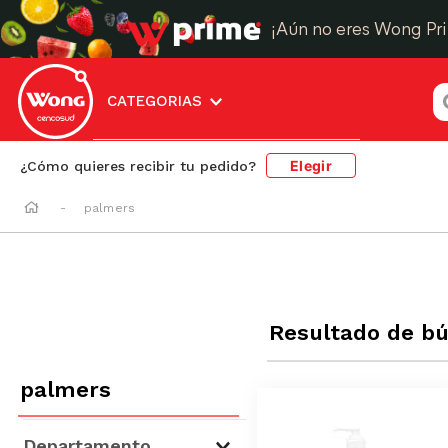
¡Aún no eres Wong Pr
¿
CATEGORIAS
Elegir
¿Cómo quieres recibir tu pedido?
palmers
Resultado de b
palmers
Departamento