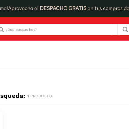
ime!
Aprovecha el
DESPACHO GRATIS
en tus compras d
Que buscas hoy?
úsqueda:
1
PRODUCTO