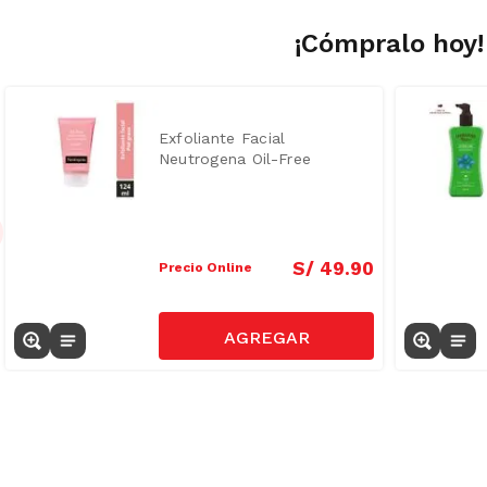
¡Cómpralo hoy!
Exfoliante Facial
Neutrogena Oil-Free
Grapefruit 124ml
S/
49
.
90
Precio Online