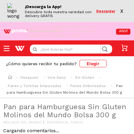
¡Descarga la App!
X
Descargar
Descubre toda nuestra variedad con
delivery GRATIS
¡Aún no eres Wong Prime!
Aprovecha el
DESPACHO GRATIS
en tus compras de
AQUÍ
supermercado desde S/79.90
¿Que buscas hoy?
Elegir
¿Cómo quieres recibir tu pedido?
Desayuno
Vive Sano
Sin Gluten
Panes y Tortillas Empacadas
Panes Embolsados
Pan
para Hamburguesa Sin Gluten Molinos del Mundo Bolsa 300 g
Pan para Hamburguesa Sin Gluten
Molinos del Mundo Bolsa 300 g
MOLINOS DEL MUNDO
REFERENCIA
:
754834
Cargando comentarios...