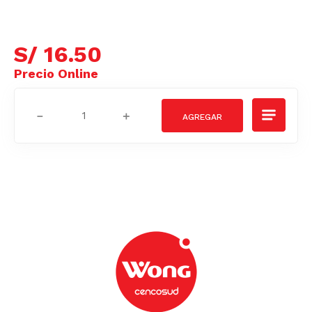
S/
16
.
50
－
＋