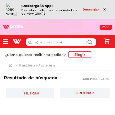
¡Descarga la App!
X
Descargar
Descubre toda nuestra variedad con
delivery GRATIS
¡Aún no eres Wong Prime!
Aprovecha el
DESPACHO GRATIS
en tus compras de
AQUÍ
supermercado desde S/79.90
¿Que buscas hoy?
Elegir
¿Cómo quieres recibir tu pedido?
Panadería y Pastelería
Resultado de búsqueda
608
PRODUCTOS
FILTRAR
-
10 %