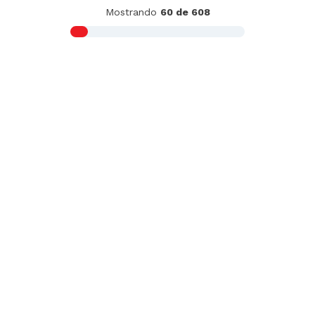
Pan Francés Especial 5un
S/
2
.
52
S/
2.80
-
10 %
Pan de Yema 5un
S/
2
.
52
S/
2.80