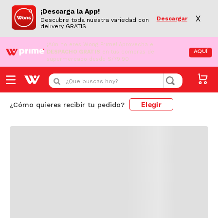
¡Descarga la App!
X
Descargar
Descubre toda nuestra variedad con
delivery GRATIS
¡Aún no eres Wong Prime!
Aprovecha el
DESPACHO GRATIS
en tus compras de
AQUÍ
supermercado desde S/79.90
Cargando comentarios...
¿Que buscas hoy?
Elegir
¿Cómo quieres recibir tu pedido?