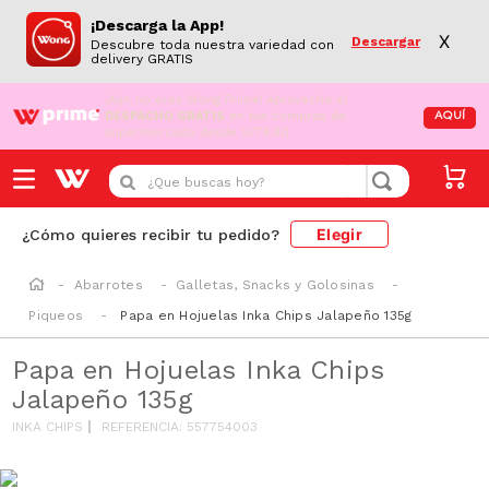
¡Descarga la App!
X
Descargar
Descubre toda nuestra variedad con
delivery GRATIS
¡Aún no eres Wong Prime!
Aprovecha el
DESPACHO GRATIS
en tus compras de
AQUÍ
supermercado desde S/79.90
¿Que buscas hoy?
Elegir
¿Cómo quieres recibir tu pedido?
Abarrotes
Galletas, Snacks y Golosinas
Piqueos
Papa en Hojuelas Inka Chips Jalapeño 135g
Papa en Hojuelas Inka Chips
Jalapeño 135g
INKA CHIPS
REFERENCIA
:
557754003