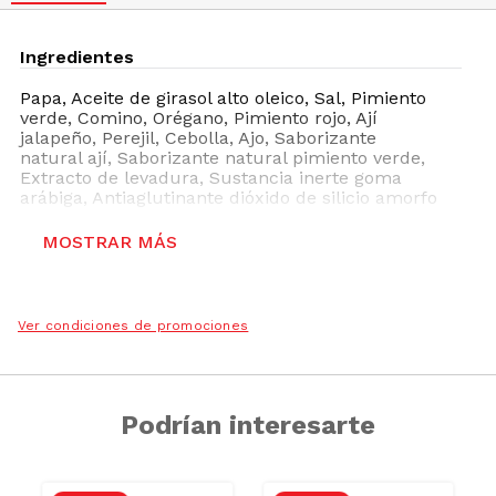
Ingredientes
Papa, Aceite de girasol alto oleico, Sal, Pimiento
verde, Comino, Orégano, Pimiento rojo, Ají
jalapeño, Perejil, Cebolla, Ajo, Saborizante
natural ají, Saborizante natural pimiento verde,
Extracto de levadura, Sustancia inerte goma
arábiga, Antiaglutinante dióxido de silicio amorfo
Puede contener
MOSTRAR MÁS
Trazas de
Leche, Productos lácteos (incluida
lactosa)
Ver condiciones de promociones
Podrían interesarte