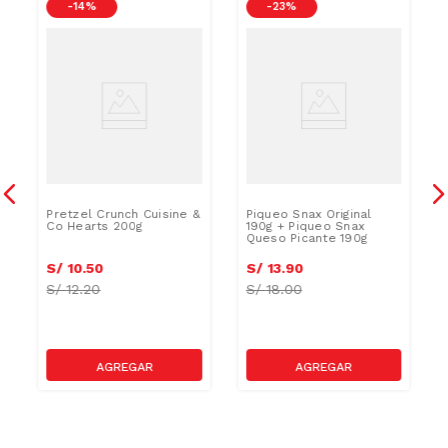
-
14 %
-
23 %
Pretzel Crunch Cuisine &
Piqueo Snax Original
Co Hearts 200g
190g + Piqueo Snax
Queso Picante 190g
S/
10
.
50
S/
13
.
90
S/
12.20
S/
18.00