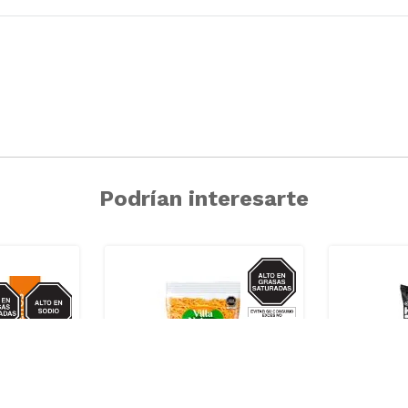
Podrían interesarte
GRASAS-
SAT
IO/GRASAS-
SAT