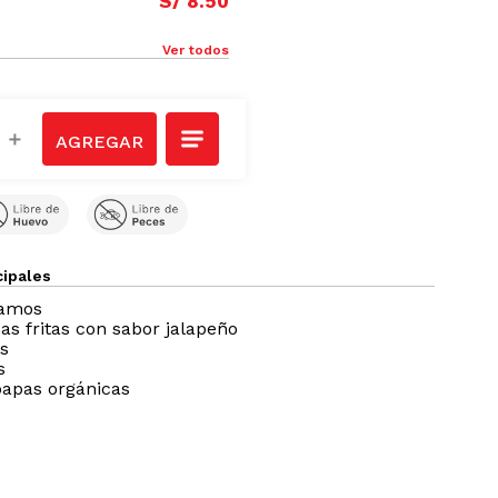
S/
8
.
50
Ver todos
＋
cipales
ramos
as fritas con sabor jalapeño
s
s
papas orgánicas