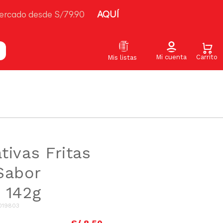
ercado desde S/79.90
AQUÍ
tivas Fritas
Sabor
 142g
019803