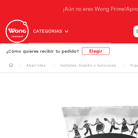
¡Aún no eres Wong Prime!
Apro
¿
CATEGORIAS
Elegir
¿Cómo quieres recibir tu pedido?
Abarrotes
Galletas, Snacks y Golosinas
Piq