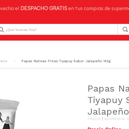
vecha el
DESPACHO GRATIS
en tus compras de superm
Que buscas hoy?
ueos
Papas Nativas Fritas Tiyapuy Sabor Jalapeño 142g
Papas Na
Tiyapuy 
Jalapeño
TIYAPUY
REFERENCIA
:
1