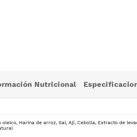
ormación Nutricional
Especificacio
o oleico, Harina de arroz, Sal, Ají, Cebolla, Extracto de le
atural