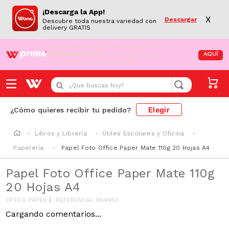
¡Descarga la App!
X
Descargar
Descubre toda nuestra variedad con
delivery GRATIS
¡Aún no eres Wong Prime!
Aprovecha el
DESPACHO GRATIS
en tus compras de
AQUÍ
supermercado desde S/79.90
¿Que buscas hoy?
Elegir
¿Cómo quieres recibir tu pedido?
Libros y Librería
Útiles Escolares y Oficina
Papelería
Papel Foto Office Paper Mate 110g 20 Hojas A4
Papel Foto Office Paper Mate 110g
20 Hojas A4
OFFICE PAPER
REFERENCIA
:
964950
Cargando comentarios...