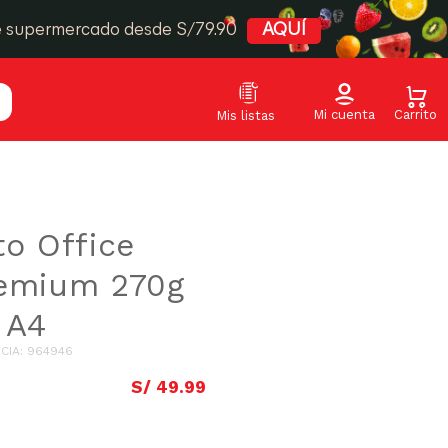
e supermercado desde S/79.90
AQUÍ
to Office
remium 270g
 A4
CIA
:
964946
S/
49
.
99