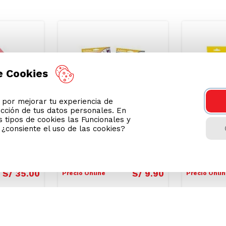
e Cookies
or mejorar tu experiencia de
ección de tus datos personales. En
 tipos de cookies las Funcionales y
n ¿consiente el uso de las cookies?
 Post-it
Etiquetas Decorativas
Notas Adh
n 5 Blocs
Rayadas 4
S/
35
.
00
S/
9
.
90
Precio Online
Precio Onli