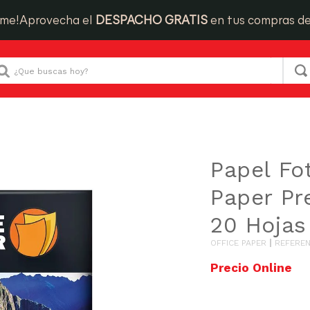
ime!
Aprovecha el
DESPACHO GRATIS
en tus compras d
Que buscas hoy?
apelería
Papel Foto Office Paper Premium 270g 20 Hojas A4
Papel Fo
Paper P
20 Hojas
OFFICE PAPER
REFEREN