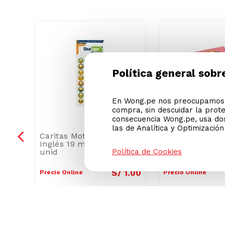
Política general sobr
En Wong.pe nos preocupamos p
compra, sin descuidar la prot
consecuencia Wong.pe, usa dos
las de Analítica y Optimizació
vas
Caritas Motivadoras
Notas Adhesivas
00
Inglés 19 mm Bolsa 56
Cape Town Neó
unid
Política de Cookies
3
.
80
S/
1
.
00
Precio Online
Precio Online