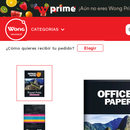
¡Aún no eres Wong Pr
¿
CATEGORIAS
Libros y Librería
Útiles Escolares y Oficina
P
Elegir
¿Cómo quieres recibir tu pedido?