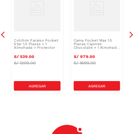
Colchón Paraíso Pocket
Cama Pocket Max 1.5
Star 1.5 Plazas + 1
Plazas Cajones
Almohada + Protector
Chocolate + 1 Almohada
+ Protector
S/
539
.
00
S/
979
.
00
S/
1209.00
S/
1699.00