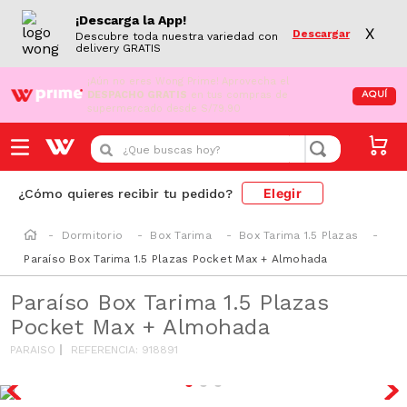
¡Descarga la App!
X
Descargar
Descubre toda nuestra variedad con
delivery GRATIS
¡Aún no eres Wong Prime!
Aprovecha el
DESPACHO GRATIS
en tus compras de
AQUÍ
supermercado desde S/79.90
¿Que buscas hoy?
Elegir
¿Cómo quieres recibir tu pedido?
Dormitorio
Box Tarima
Box Tarima 1.5 Plazas
Paraíso Box Tarima 1.5 Plazas Pocket Max + Almohada
Paraíso Box Tarima 1.5 Plazas
Pocket Max + Almohada
PARAISO
REFERENCIA
:
918891