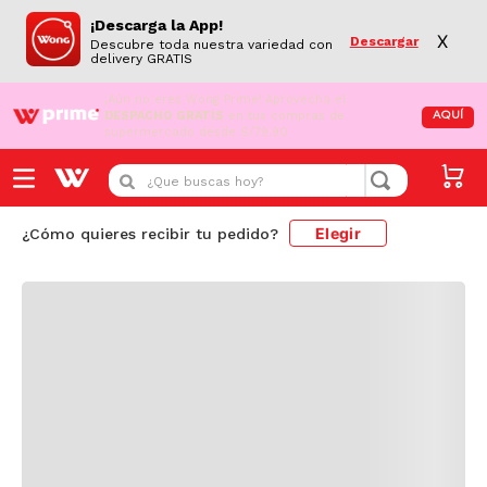
¡Descarga la App!
X
Descargar
Descubre toda nuestra variedad con
delivery GRATIS
¡Aún no eres Wong Prime!
Aprovecha el
DESPACHO GRATIS
en tus compras de
AQUÍ
supermercado desde S/79.90
Cargando comentarios...
¿Que buscas hoy?
Elegir
¿Cómo quieres recibir tu pedido?