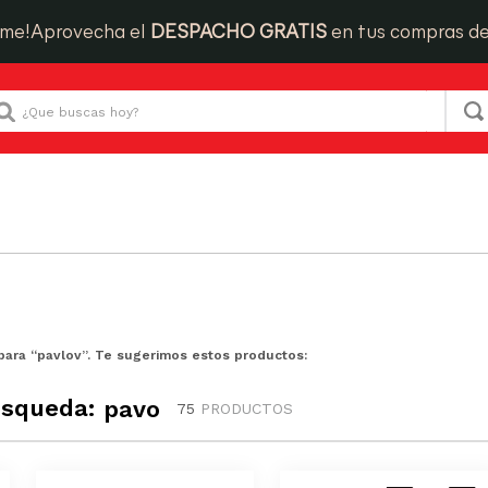
ime!
Aprovecha el
DESPACHO GRATIS
en tus compras d
Que buscas hoy?
para “
pavlov
”. Te sugerimos estos productos:
úsqueda:
pavo
75
PRODUCTOS