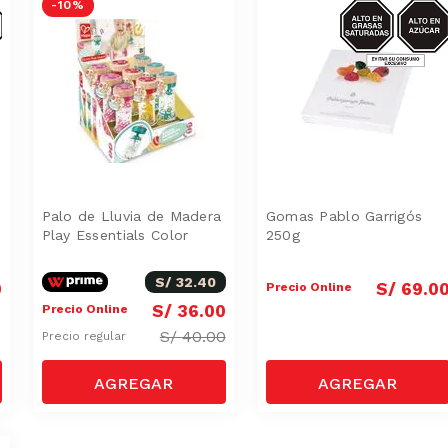
SAS-
-
10 %
AZUCAR/GRA
SAT
Palo de Lluvia de Madera
Gomas Pablo Garrigós
Play Essentials Color
250g
S/
32
.
40
0
S/
69
.
0
Precio Online
S/
36
.
00
Precio Online
S/
40.00
Precio regular