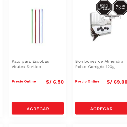
AZUCAR/GRA
SAT
Palo para Escobas
Bombones de Almendra
Virutex Surtido
Pablo Garrigós 120g
S/
6
.
50
S/
69
.
0
Precio Online
Precio Online
g