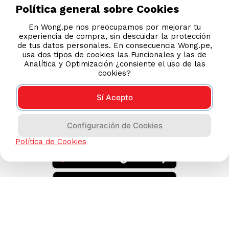
Legales
Política general sobre Cookies
Código de Ética
En Wong.pe nos preocupamos por mejorar tu
experiencia de compra, sin descuidar la protección
de tus datos personales. En consecuencia Wong.pe,
AYUDA CALLCENTER
usa dos tipos de cookies las Funcionales y las de
(511) 613-8888
Analítica y Optimización ¿consiente el uso de las
cookies?
Sí Acepto
DESCARGA NUESTRA APP
Configuración de Cookies
Política de Cookies