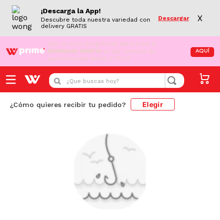
¡Descarga la App!
X
Descargar
Descubre toda nuestra variedad con
delivery GRATIS
¡Aún no eres Wong Prime!
Aprovecha el
DESPACHO GRATIS
en tus compras de
AQUÍ
supermercado desde S/79.90
¿Que buscas hoy?
Elegir
¿Cómo quieres recibir tu pedido?